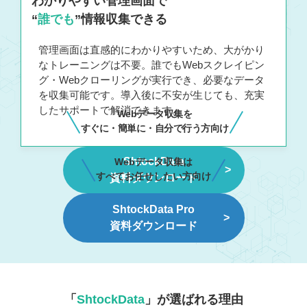
わかりやすい管理画面で
“
誰でも
”情報収集できる
管理画面は直感的にわかりやすいため、大がかり
なトレーニングは不要。誰でもWebスクレイピン
グ・Webクローリングが実行でき、必要なデータ
を収集可能です。導入後に不安が生じても、充実
したサポートで解消できます。
Webデータ収集を
すぐに・簡単に・自分で行う方向け
ShtockData
Webデータ収集は
すべてお任せしたい方向け
資料ダウンロード
ShtockData Pro
資料ダウンロード
「
ShtockData
」が選ばれる理由