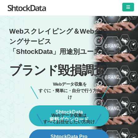
Webスクレイピング＆Webクローリ
ングサービス
「ShtockData」用途別ユースケース
ブランド毀損調査
Webデータ収集を
すぐに・簡単に・自分で行う方向
け
ShtockData
Webデータ収集は
資料ダウンロード
すべてお任せしたい方向け
ShtockData Pro