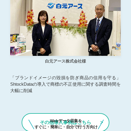
白元アース株式会社様
「ブランドイメージの毀損を防ぎ商品の信用を守る」
ShtockDataの導入で商標の不正使用に関する調査時間を
大幅に削減
Webデータ収集を
その他導入事例はこちら
すぐに・簡単に・自分で行う方向け