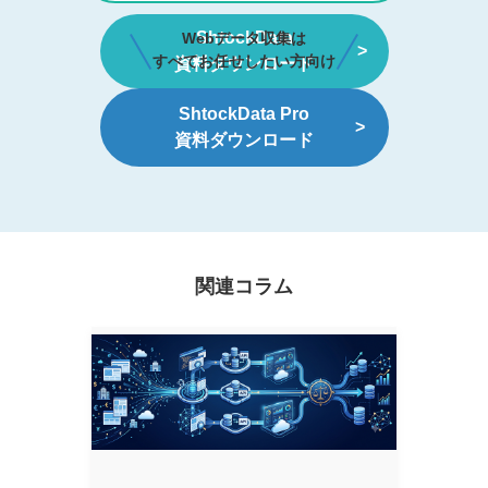
ShtockData
Webデータ収集は
すべてお任せしたい方向け
資料ダウンロード
ShtockData Pro
資料ダウンロード
関連コラム