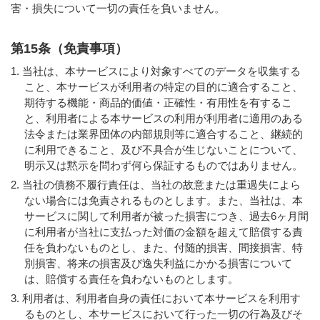
害・損失について一切の責任を負いません。
第15条（免責事項）
当社は、本サービスにより対象すべてのデータを収集する
こと、本サービスが利用者の特定の目的に適合すること、
期待する機能・商品的価値・正確性・有用性を有するこ
と、利用者による本サービスの利用が利用者に適用のある
法令または業界団体の内部規則等に適合すること、継続的
に利用できること、及び不具合が生じないことについて、
明示又は黙示を問わず何ら保証するものではありません。
当社の債務不履行責任は、当社の故意または重過失によら
ない場合には免責されるものとします。また、当社は、本
サービスに関して利用者が被った損害につき、過去6ヶ月間
に利用者が当社に支払った対価の金額を超えて賠償する責
任を負わないものとし、また、付随的損害、間接損害、特
別損害、将来の損害及び逸失利益にかかる損害について
は、賠償する責任を負わないものとします。
利用者は、利用者自身の責任において本サービスを利用す
るものとし、本サービスにおいて行った一切の行為及びそ