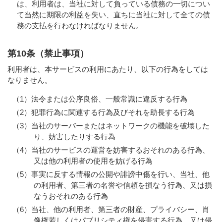
は、利用者は、当社に対して負っている債務の一切につい
て当然に期限の利益を失い、直ちに当社に対して全ての債
務の支払を行わなければなりません。
第10条（禁止事項）
利用者は、本サービスの利用にあたり、以下の行為をしては
なりません。
（1）法令または公序良俗、一般常識に違反する行為
（2）犯罪行為に関連する行為及びそれを助長する行為
（3）当社のサーバーまたはネットワークの機能を破壊した
り、妨害したりする行為
（4）当社のサービスの運営を妨害するおそれのある行為、
又は他の利用者の使用を妨げる行為
（5）事実に反する情報の公開や誹謗中傷を行い、当社、他
の利用者、第三者の名誉や信頼を損なう行為、又は損
なうおそれのある行為
（6）当社、他の利用者、第三者の財産、プライバシー、肖
像権若しくはパブリシティ権を侵害する行為、又は侵