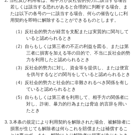
当社及び利用者は、相手方が反社会的勢力に該当する場合
若しくは該当する恐れがあると合理的に判断する場合、ま
たは以下の各号の一に該当する場合、何らの催告なしに利
用契約を即時に解除することができるものとします。
（1）反社会的勢力が経営を支配または実質的に関与して
いると認められるとき
（2）自らもしくは第三者の不正の利益を図る、または第
三者に損害を加える等の目的で、不当に反社会的勢
力を利用したと認められるとき
（3）反社会的勢力に対し、資金等を提供し、または便宜
を供与するなどの関与をしていると認められるとき
（4）反社会的勢力と社会的に非難されるべき関係を有し
ていると認められるとき
（5）自らもしくは第三者を利用して、相手方の関係者に
対し、詐術、暴力的行為または脅迫 的言辞を用い
たとき
3.本条の規定により利用契約を解除された場合、被解除者に
損害が生じても解除者は何らこれを賠償または補償するこ