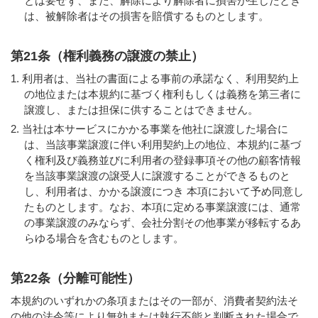
とは要せず、また、解除により解除者に損害が生じたとき
は、被解除者はその損害を賠償するものとします。
第21条（権利義務の譲渡の禁止）
利用者は、当社の書面による事前の承諾なく、利用契約上
の地位または本規約に基づく権利もしくは義務を第三者に
譲渡し、または担保に供することはできません。
当社は本サービスにかかる事業を他社に譲渡した場合に
は、当該事業譲渡に伴い利用契約上の地位、本規約に基づ
く権利及び義務並びに利用者の登録事項その他の顧客情報
を当該事業譲渡の譲受人に譲渡することができるものと
し、利用者は、かかる譲渡につき 本項において予め同意し
たものとします。なお、本項に定める事業譲渡には、通常
の事業譲渡のみならず、会社分割その他事業が移転するあ
らゆる場合を含むものとします。
第22条（分離可能性）
本規約のいずれかの条項またはその一部が、消費者契約法そ
の他の法令等により無効または執行不能と判断された場合で