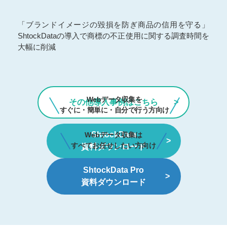
「ブランドイメージの毀損を防ぎ商品の信用を守る」
ShtockDataの導入で商標の不正使用に関する調査時間を
大幅に削減
Webデータ収集を
その他導入事例はこちら
すぐに・簡単に・自分で行う方向け
ShtockData
Webデータ収集は
すべてお任せしたい方向け
資料ダウンロード
ShtockData Pro
資料ダウンロード