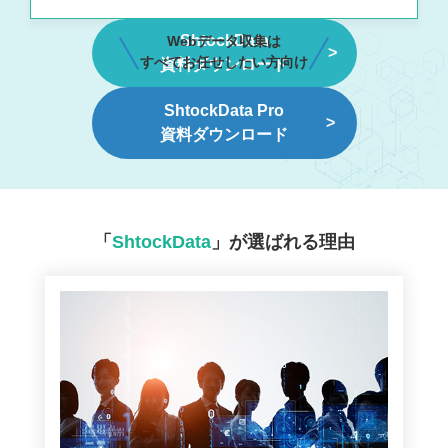
ShtockData
Webデータ収集は
すべてお任せしたい方向け
資料ダウンロード
ShtockData Pro
資料ダウンロード
「
ShtockData
」が選ばれる理由