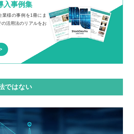
o」導入事例集
だいた企業様の事例を1冊にま
での活用法のリアルをお
違法ではない